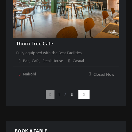
Thorn Tree Cafe
Fully equipped with the Best Facilities.
Bar
,
Cafe
,
Steak House
Casual
Nairobi
Closed Now
/
1
8
BOOK A TABLE