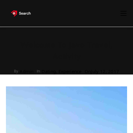
Welcome To Javo Travel,
Activity
Admin
Dating, Experience
On
July 12, 2017
By
In